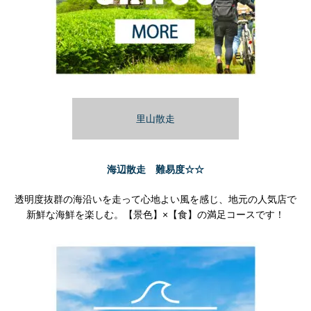
里山散走
海辺散走 難易度☆☆
透明度抜群の海沿いを走って心地よい風を感じ、地元の人気店で
新鮮な海鮮を楽しむ。【景色】×【食】の満足コースです！